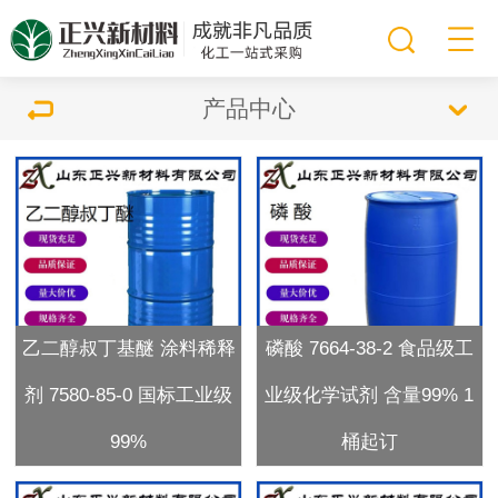
产品中心
乙二醇叔丁基醚 涂料稀释
磷酸 7664-38-2 食品级工
剂 7580-85-0 国标工业级
业级化学试剂 含量99% 1
99%
桶起订