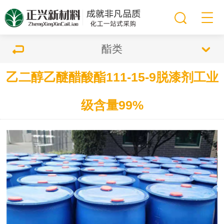
酯类
乙二醇乙醚醋酸酯111-15-9脱漆剂工业
级含量99%