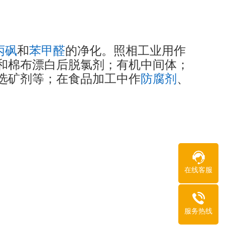
丙砜
和
苯甲醛
的净化。照相工业用作
和棉布漂白后脱氯剂；有机中间体；
选矿剂等；在食品加工中作
防腐剂
、
在线客服
服务热线