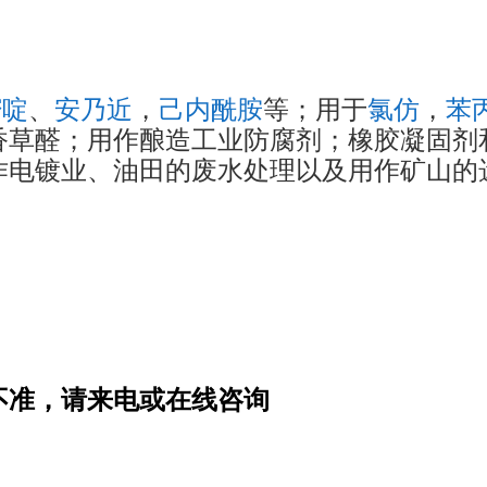
嘧啶
、
安乃近
，
己内酰胺
等；用于
氯仿
，
苯
香草醛；用作酿造工业防腐剂；橡胶凝固剂
作电镀业、油田的废水处理以及用作矿山的
不准，请来电或在线咨询