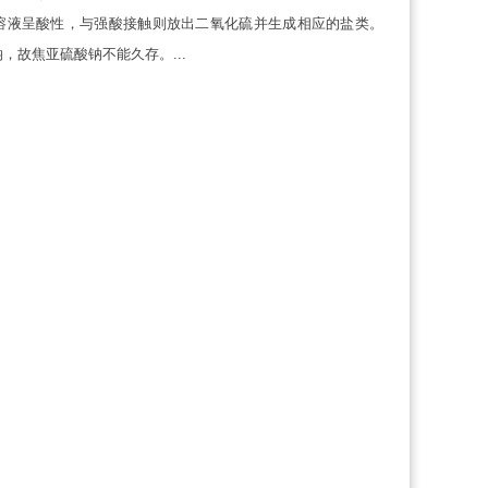
溶液呈酸性，与强酸接触则放出二氧化硫并生成相应的盐类。
，故焦亚硫酸钠不能久存。...