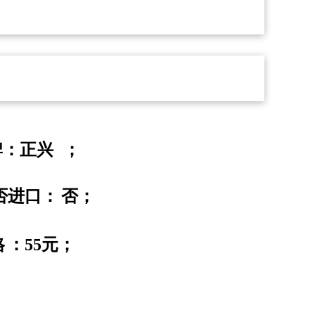
牌：正兴
；
否进口：
否；
格
：55
元；