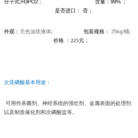
分子式
:H3PO2 ;
含量：
99% ;
是否进口：
否；
外观：
无色油状液体
;
包装规格：
25kg/桶
;
价格
：225
元；
次亚磷酸基本用途：
可用作杀菌剂、神经系统的强壮剂、金属表面的处理剂
以及制造催化剂和次磷酸盐等。