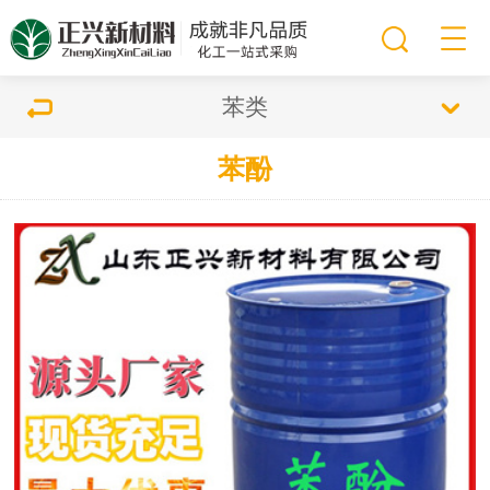
苯类
苯酚