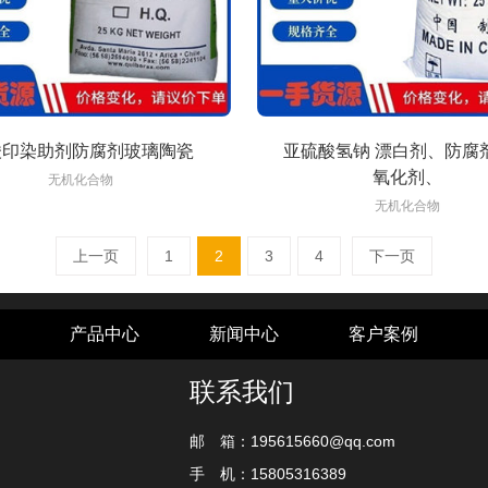
酸印染助剂防腐剂玻璃陶瓷
亚硫酸氢钠 漂白剂、防腐
氧化剂、
无机化合物
无机化合物
上一页
1
2
3
4
下一页
产品中心
新闻中心
客户案例
联系我们
邮 箱：195615660@qq.com
手 机：15805316389